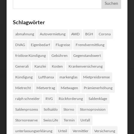
Schlagwörter
abmahnung
Autovermietung
AWD
BGH
Corona
DVAG
Eigenbedarf
Flugreise
Fremdvermittlung
fristlose Kündigung
Gebühren
Gegenstandswert
Generali
Kanzlei
Kosten
Krankenversicherung
Kündigung
Lufthansa
markenglas
Mietpreisbremse
Mietrecht
Mietvertrag
Mietwagen
Prämienerhöhung
ralph schneider
RVG
Rückforderung
Saldenklage
Saldenprozess
Sollsaldo
Storno
Stornoprovision
Stornoreserve
Swiss Life
Termin
Unfall
unterlassungserklärung
Urteil
Vermittler
Versicherung