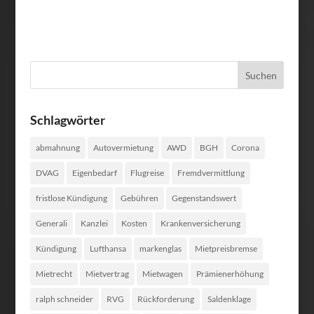
Schlagwörter
abmahnung
Autovermietung
AWD
BGH
Corona
DVAG
Eigenbedarf
Flugreise
Fremdvermittlung
fristlose Kündigung
Gebühren
Gegenstandswert
Generali
Kanzlei
Kosten
Krankenversicherung
Kündigung
Lufthansa
markenglas
Mietpreisbremse
Mietrecht
Mietvertrag
Mietwagen
Prämienerhöhung
ralph schneider
RVG
Rückforderung
Saldenklage