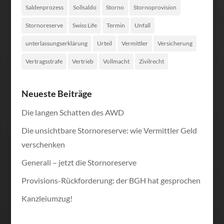
Saldenprozess
Sollsaldo
Storno
Stornoprovision
Stornoreserve
Swiss Life
Termin
Unfall
unterlassungserklärung
Urteil
Vermittler
Versicherung
Vertragsstrafe
Vertrieb
Vollmacht
Zivilrecht
Neueste Beiträge
Die langen Schatten des AWD
Die unsichtbare Stornoreserve: wie Vermittler Geld
verschenken
Generali – jetzt die Stornoreserve
Provisions-Rückforderung: der BGH hat gesprochen
Kanzleiumzug!