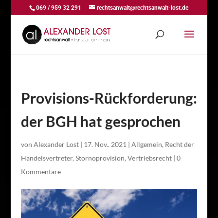
069 / 959 32 291
rechtsanwalt@rechtsanwalt-lost.de
Provisions-Rückforderung:
der BGH hat gesprochen
von
Alexander Lost
|
17. Nov.. 2021
|
Allgemein
,
Recht der
Handelsvertreter
,
Stornoprovision
,
Vertriebsrecht
|
0
Kommentare