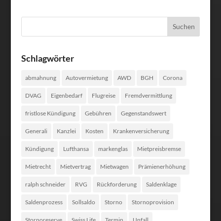
Schlagwörter
abmahnung
Autovermietung
AWD
BGH
Corona
DVAG
Eigenbedarf
Flugreise
Fremdvermittlung
fristlose Kündigung
Gebühren
Gegenstandswert
Generali
Kanzlei
Kosten
Krankenversicherung
Kündigung
Lufthansa
markenglas
Mietpreisbremse
Mietrecht
Mietvertrag
Mietwagen
Prämienerhöhung
ralph schneider
RVG
Rückforderung
Saldenklage
Saldenprozess
Sollsaldo
Storno
Stornoprovision
Stornoreserve
Swiss Life
Termin
Unfall