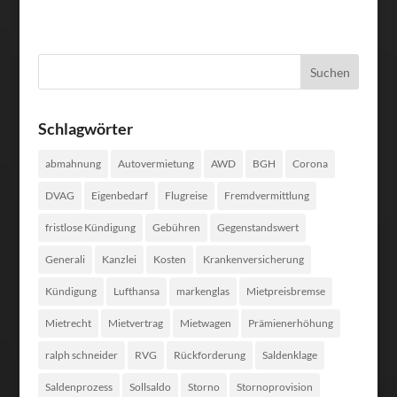
Schlagwörter
abmahnung
Autovermietung
AWD
BGH
Corona
DVAG
Eigenbedarf
Flugreise
Fremdvermittlung
fristlose Kündigung
Gebühren
Gegenstandswert
Generali
Kanzlei
Kosten
Krankenversicherung
Kündigung
Lufthansa
markenglas
Mietpreisbremse
Mietrecht
Mietvertrag
Mietwagen
Prämienerhöhung
ralph schneider
RVG
Rückforderung
Saldenklage
Saldenprozess
Sollsaldo
Storno
Stornoprovision