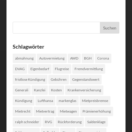
Schlagwörter
abmahnung
Autovermietung
AWD
BGH
Corona
DVAG
Eigenbedarf
Flugreise
Fremdvermittlung
fristlose Kündigung
Gebühren
Gegenstandswert
Generali
Kanzlei
Kosten
Krankenversicherung
Kündigung
Lufthansa
markenglas
Mietpreisbremse
Mietrecht
Mietvertrag
Mietwagen
Prämienerhöhung
ralph schneider
RVG
Rückforderung
Saldenklage