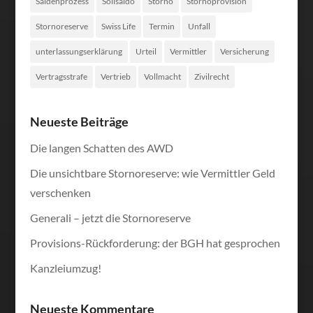
Saldenprozess
Sollsaldo
Storno
Stornoprovision
Stornoreserve
Swiss Life
Termin
Unfall
unterlassungserklärung
Urteil
Vermittler
Versicherung
Vertragsstrafe
Vertrieb
Vollmacht
Zivilrecht
Neueste Beiträge
Die langen Schatten des AWD
Die unsichtbare Stornoreserve: wie Vermittler Geld
verschenken
Generali – jetzt die Stornoreserve
Provisions-Rückforderung: der BGH hat gesprochen
Kanzleiumzug!
Neueste Kommentare