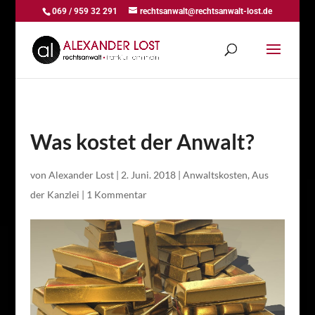
069 / 959 32 291
rechtsanwalt@rechtsanwalt-lost.de
Was kostet der Anwalt?
von
Alexander Lost
|
2. Juni. 2018
|
Anwaltskosten
,
Aus
der Kanzlei
|
1 Kommentar